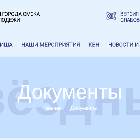
 ГОРОДА ОМСКА
ВЕРСИЯ
ОЛОДЕЖИ
СЛАБО
ФИША
НАШИ МЕРОПРИЯТИЯ
КВН
НОВОСТИ И
вёздн
Документы
Главная
Документы